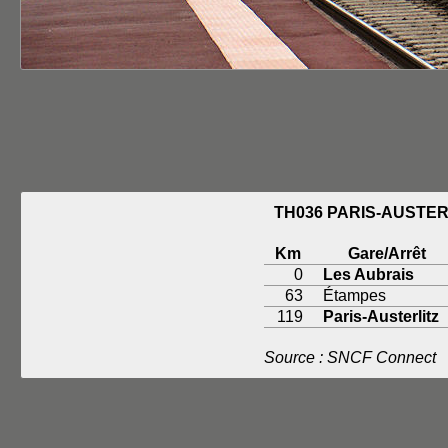
TH036 PARIS-AUSTER
Km
Gare/Arrêt
0
Les Aubrais
63
Étampes
119
Paris-Austerlitz
Source : SNCF Connect