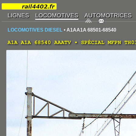
LOCOMOTIVES DIESEL
• A1AA1A 68501-68540
A1A A1A 68540 AAATV • SPÉCIAL MFPN TH0