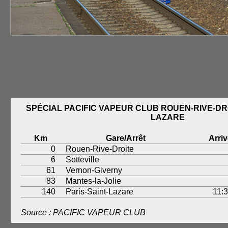
SPÉCIAL PACIFIC VAPEUR CLUB ROUEN-RIVE-DRO
LAZARE
Km
Gare/Arrêt
Arri
0
Rouen-Rive-Droite
6
Sotteville
61
Vernon-Giverny
83
Mantes-la-Jolie
140
Paris-Saint-Lazare
11:
Source : PACIFIC VAPEUR CLUB