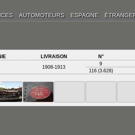
IE
LIVRAISON
N°
9
1908-1913
116 (3.628)